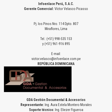
Infoenlace Perú, S.A.C.
Gerente Comercial:
Víctor Velasco Picasso
Pj. los Pinos Nro. 114 Dpto. 807
Miraflores, Lima
Tel.: (+51) 998-535 153
y (+51) 961-916 895
E-mail:
victor.velasco@infoenlace.com.pe
REPÚBLICA DOMINICANA
GDA Gestión Documental & Accesorios
Representante:
Ing. Aura Estela Montero Morales
Soporte técnico:
Ing. Eliezer Figueroa