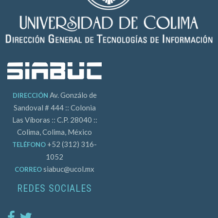
Av. Gonzálo de
DIRECCIÓN
Sandoval # 444 :: Colonia
Las Víboras :: C.P. 28040 ::
Colima, Colima, México
+52 (312) 316-
TELÉFONO
1052
siabuc@ucol.mx
CORREO
REDES SOCIALES