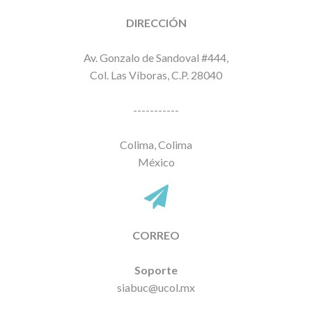
DIRECCIÓN
Av. Gonzalo de Sandoval #444,
Col. Las Víboras, C.P. 28040
-----------
Colima, Colima
México
CORREO
Soporte
siabuc@ucol.mx