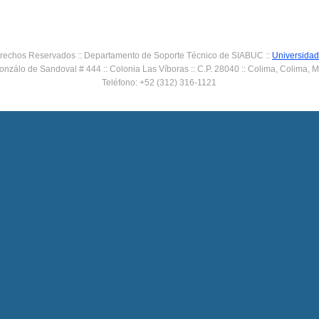
rechos Reservados :: Departamento de Soporte Técnico de SIABUC ::
Universidad
onzálo de Sandoval # 444 :: Colonia Las Víboras :: C.P. 28040 :: Colima, Colima, 
Teléfono: +52 (312) 316-1121